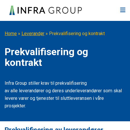
Hopp til innhold
Home
»
Leverandør
»
Prekvalifisering og kontrakt
Prekvalifisering og
kontrakt
Infra
Group
stiller krav
til
prekvalifisering
av
alle
leverandører
og deres underleverandører
som skal
levere
varer og tjenester til
sluttleveransen i
våre
pros
jekter.